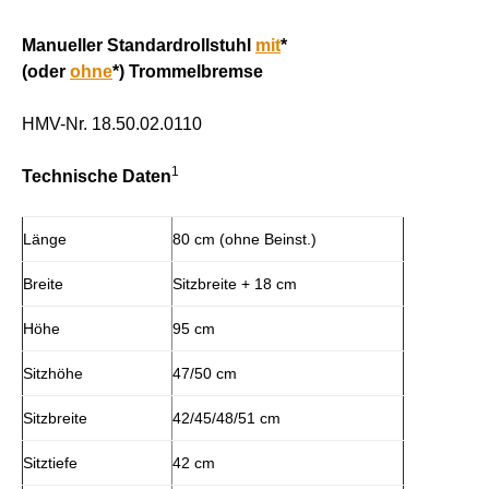
Manueller Standardrollstuhl
mit
*
(oder
ohne
*) Trommelbremse
HMV-Nr. 18.50.02.0110
1
Technische Daten
Länge
80 cm (ohne Beinst.)
Breite
Sitzbreite + 18 cm
Höhe
95 cm
Sitzhöhe
47/50 cm
Sitzbreite
42/45/48/51 cm
Sitztiefe
42 cm